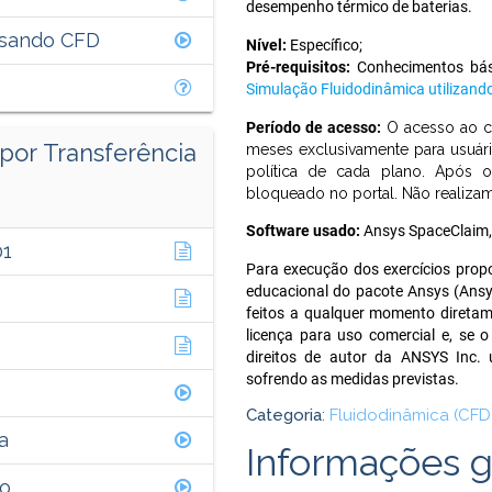
desempenho térmico de baterias.
Usando CFD
Nível:
Específico;
Pré-requisitos:
Conhecimentos bás
Simulação Fluidodinâmica utilizand
Período de acesso:
O acesso ao c
por Transferência
meses exclusivamente para usuári
política de cada plano. Após 
bloqueado no portal. Não realiza
Software usado:
Ansys SpaceClaim,
01
Para execução dos exercícios propo
educacional do pacote Ansys (Ansy
feitos a qualquer momento diretame
licença para uso comercial e, se o
direitos de autor da ANSYS Inc. u
sofrendo as medidas previstas.
Categoria
:
Fluidodinâmica (CFD
a
Informações g
o