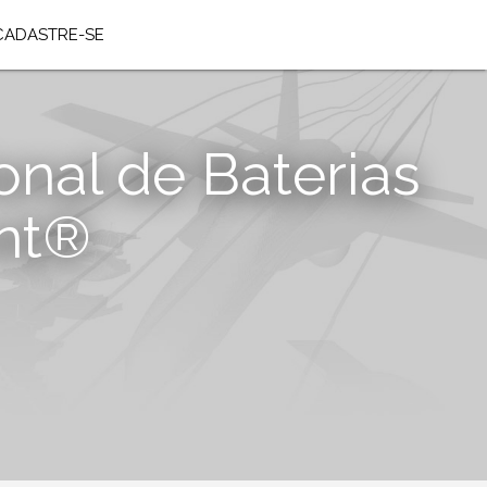
CADASTRE-SE
al de Baterias
ent®