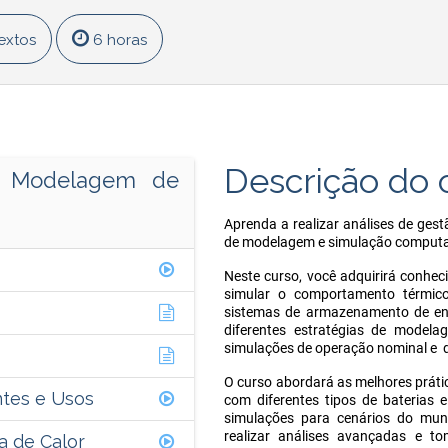
textos
6 horas
Descrição do 
à Modelagem de
Aprenda a realizar análises de gest
de modelagem e simulação computac
Neste curso, você adquirirá conhec
simular o comportamento térmico
sistemas de armazenamento de ene
diferentes estratégias de modela
simulações de operação nominal e d
O curso abordará as melhores prátic
ntes e Usos
com diferentes tipos de baterias 
simulações para cenários do mund
realizar análises avançadas e t
a de Calor