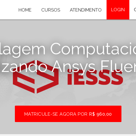
LOGIN
HOME
CURSOS
ATENDIMENTO
lagem Computacion
lizando Ansys Flu
MATRICULE-SE AGORA POR
R$ 960,00