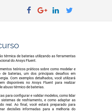
curso
ão térmica de baterias utilizando as ferramentas
ional do Ansys Fluent.
imentos teóricos práticos sobre como modelar e
 de baterias, um dos principais desafios em
rgia. Com exemplos detalhados, você utilizará
gem disponíveis no Ansys Fluent para realizar
e abuso térmico de baterias.
as para configurar e validar modelos, como lidar
e sistemas de resfriamento, e como adaptar as
o real. Ao final, você estará preparado para
omar decisões informadas para a melhoria do